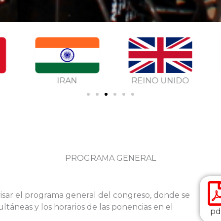
IRAN
REINO UNIDO
PROGRAMA GENERAL
isar el programa general del congreso, donde se
ultáneas y los horarios de las ponencias en el
pd